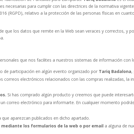
s necesarias para cumplir con las directrices de la normativa vigent
16 (RGPD), relativo a la protección de las personas físicas en cuanto
de que los datos que remite en la Web sean veraces y correctos, y p
ba.
rsonales que nos facilites a nuestros sistemas de información con lo
s
o de participación en algún evento organizado por
Tariq Badalona
,
s correos electrónicos relacionados con las compras realizadas, la in
tos.
Si has comprado algún producto y creemos que puede interesart
e un correo electrónico para informarte. En cualquier momento podrás
a que aparezcan publicados en dicho apartado.
n mediante los formularios de la web o por email
a alguna de nu
.