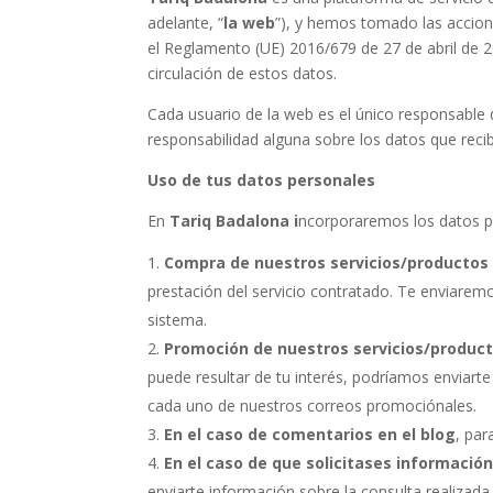
adelante, “
la web
”), y hemos tomado las accione
el Reglamento (UE) 2016/679 de 27 de abril de 20
circulación de estos datos.
Cada usuario de la web es el único responsable 
responsabilidad alguna sobre los datos que reci
Uso de tus datos personales
En
Tariq Badalona
i
ncorporaremos los datos pe
Compra de nuestros servicios/producto
prestación del servicio contratado. Te enviaremo
sistema.
Promoción de nuestros servicios/produc
puede resultar de tu interés, podríamos enviart
cada uno de nuestros correos promociónales.
En el caso de comentarios en el blog
, par
En el caso de que solicitases informació
enviarte información sobre la consulta realizada