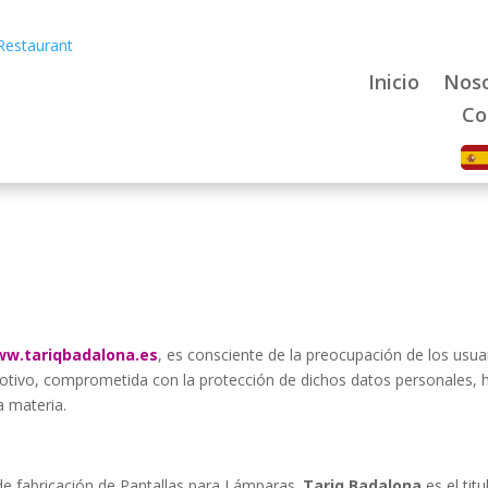
 Restaurant
Inicio
Noso
Co
w.tariqbadalona.es
, es consciente de la preocupación de los usua
otivo, comprometida con la protección de dichos datos personales, h
a materia.
de fabricación de Pantallas para Lámparas.
Tariq Badalona
es el tit