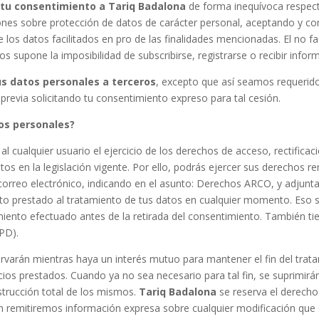
 tu consentimiento a
Tariq Badalona
de forma inequívoca respecto
ones sobre protección de datos de carácter personal, aceptando y co
s datos facilitados en pro de las finalidades mencionadas. El no faci
os supone la imposibilidad de subscribirse, registrarse o recibir infor
us datos personales a terceros
, excepto que así seamos requeridos
previa solicitando tu consentimiento expreso para tal cesión.
tos personales?
 cualquier usuario el ejercicio de los derechos de acceso, rectificac
stos en la legislación vigente. Por ello, podrás ejercer sus derechos r
rreo electrónico, indicando en el asunto: Derechos ARCO, y adjunt
nto prestado al tratamiento de tus datos en cualquier momento. Eso sí
tamiento efectuado antes de la retirada del consentimiento. También 
PD).
ervarán mientras haya un interés mutuo para mantener el fin del trata
vicios prestados. Cuando ya no sea necesario para tal fin, se suprim
strucción total de los mismos.
Tariq Badalona
se reserva el derecho
en remitiremos información expresa sobre cualquier modificación que se