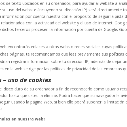
ivos de texto ubicados en su ordenador, para ayudar al website a anali
 su uso del website (incluyendo su dirección IP) será directamente t
 información por cuenta nuestra con el propósito de seguir la pista d
s relacionados con la actividad del website y el uso de Internet. Goog
ndo dichos terceros procesen la información por cuenta de Google. Goo
web encontrarás enlaces a otras webs o redes sociales cuyas política
dichas páginas, te recomendamos que leas previamente sus políticas d
drían registrar información sobre tu dirección IP, además de dejar u
es en la web se rige por las políticas de privacidad de las empresas q
s – uso de cookies
el disco duro de su ordenador a fin de reconocerlo como usuario recu
ador hasta que usted la elimine. Podrá hacer que su navegador le avi
guir usando la página Web, si bien ello podrá suponer la limitación 
b.
onales en nuestra web?