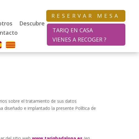
RESERVAR MESA
tros
Descubre
TARIQ EN CASA
ntacto
VIENES A RECOGER ?
rios sobre el tratamiento de sus datos
a diseñado e implantado la presente Política de
ular del sitio web
www.tariqbadalona.es
(en